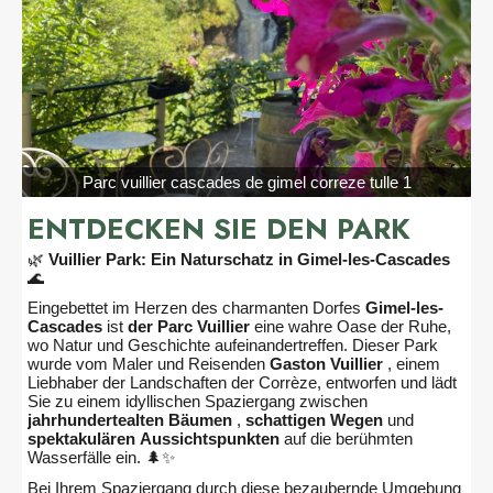
Parc vuillier cascades de gimel correze tulle 1
ENTDECKEN SIE DEN PARK
🌿
Vuillier Park: Ein Naturschatz in Gimel-les-Cascades
🌊
Eingebettet im Herzen des charmanten Dorfes
Gimel-les-
Cascades
ist
der Parc Vuillier
eine wahre Oase der Ruhe,
wo Natur und Geschichte aufeinandertreffen. Dieser Park
wurde vom Maler und Reisenden
Gaston Vuillier
, einem
Liebhaber der Landschaften der Corrèze, entworfen und lädt
Sie zu einem idyllischen Spaziergang zwischen
jahrhundertealten Bäumen
,
schattigen Wegen
und
spektakulären Aussichtspunkten
auf die berühmten
Wasserfälle ein. 🌲✨
Bei Ihrem Spaziergang durch diese bezaubernde Umgebung