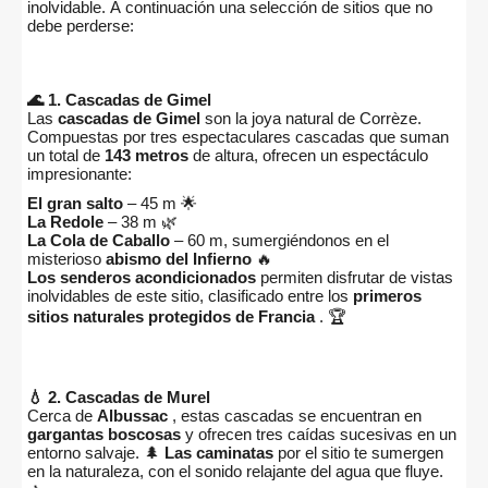
inolvidable. A continuación una selección de sitios que no
debe perderse:
🌊 1. Cascadas de Gimel
Las
cascadas de Gimel
son la joya natural de Corrèze.
Compuestas por tres espectaculares cascadas que suman
un total de
143 metros
de altura, ofrecen un espectáculo
impresionante:
El gran salto
– 45 m 🌟
La Redole
– 38 m 🌿
La Cola de Caballo
– 60 m, sumergiéndonos en el
misterioso
abismo del Infierno
🔥
Los senderos acondicionados
permiten disfrutar de vistas
inolvidables de este sitio, clasificado entre los
primeros
sitios naturales protegidos de Francia
. 🏆
💧 2. Cascadas de Murel
Cerca de
Albussac
, estas cascadas se encuentran en
gargantas boscosas
y ofrecen tres caídas sucesivas en un
entorno salvaje. 🌲
Las caminatas
por el sitio te sumergen
en la naturaleza, con el sonido relajante del agua que fluye.