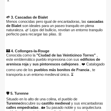
🚶
🌱 3. Cascadas de Bialet
Menos conocidas pero igual de encantadoras, las
cascadas
de Bialet
son ideales para un paseo tranquilo en plena
naturaleza. 🌿 Lejos del bullicio, revelan un entorno tranquilo
perfecto para recargar las pilas. 🌼
🏰 4. Collonges-la-Rouge
Conocida como la
"Ciudad de las Veinticinco Torres"
,
este emblemático pueblo impresiona con sus
edificios de
arenisca roja
y
sus pintorescos callejones
. ❤️ Catalogado
como uno de los
pueblos más bonitos de Francia
, te
transporta a un entorno medieval único. ⏳
🛡️ 5. Turenne
Situado en lo alto de una colina, el pueblo de
Turenne
descubre su
castillo medieval
y sus encantadoras
calles empedradas
. 🏡 Su pasado noble y su arquitectura