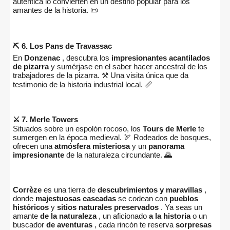
auténtica lo convierten en un destino popular para los
amantes de la historia. 📜
⛏️ 6. Los Pans de Travassac
En
Donzenac
, descubra los
impresionantes acantilados
de pizarra
y sumérjase en el saber hacer ancestral de los
trabajadores de la pizarra. ⚒️ Una visita única que da
testimonio de la historia industrial local. 📏
⚔️ 7. Merle Towers
Situados sobre un espolón rocoso, los
Tours de Merle
te
sumergen en la época medieval. 🏹 Rodeados de bosques,
ofrecen una
atmósfera misteriosa
y un
panorama
impresionante
de la naturaleza circundante. 🌄
Corrèze
es una tierra de
descubrimientos y maravillas
,
donde
majestuosas cascadas
se codean con
pueblos
históricos
y
sitios naturales preservados
. Ya seas un
amante
de la naturaleza
, un aficionado
a la historia
o un
buscador
de aventuras
, cada rincón te reserva
sorpresas